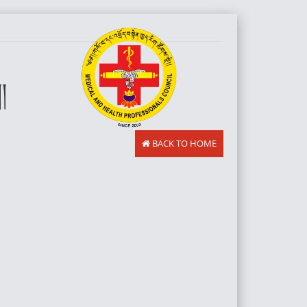
།
BACK TO HOME