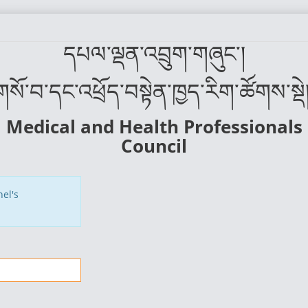
དཔལ་ལྡན་འབྲུག་གཞུང་།
གསོ་བ་དང་འཕྲོད་བསྟེན་ཁྱད་རིག་ཚོགས་སྡེ།
Medical and Health Professionals
Council
el's